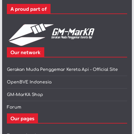
r
A proud part of
i
Our network
Gerakan Muda Penggemar Kereta Api - Official Site
OpenBVE Indonesia
GM-MarKA Shop
Forum
Our pages