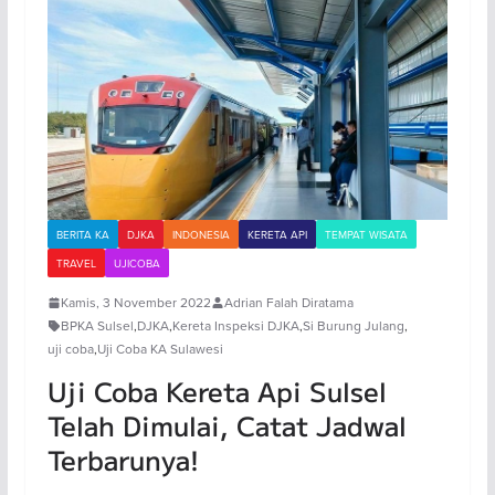
BERITA KA
DJKA
INDONESIA
KERETA API
TEMPAT WISATA
TRAVEL
UJICOBA
Kamis, 3 November 2022
Adrian Falah Diratama
BPKA Sulsel
,
DJKA
,
Kereta Inspeksi DJKA
,
Si Burung Julang
,
uji coba
,
Uji Coba KA Sulawesi
Uji Coba Kereta Api Sulsel
Telah Dimulai, Catat Jadwal
Terbarunya!