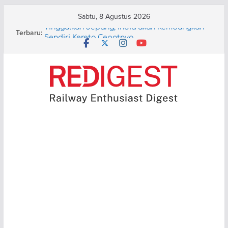
Skip
Sabtu, 8 Agustus 2026
to
Tinggalkan Jepang, India akan Kembangkan
Terbaru:
content
Sendiri Kereta Cepatnya
Aturan Tiket Infant Kereta Api Digugat ke MK
PT KAI Perkenalkan Kereta Ekonomi
Kerakyatan, Ternyata (Lumayan) Nyaman!
Layanan KA di Kumamoto Lumpuh Pasca
Gempa 7.1 Skala Richter
KAI akan Terapkan ATP Berbasis Satelit dan
Operasikan KRL Baterai di Bandung Raya