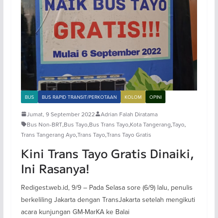
BUS
BUS RAPID TRANSIT/PERKOTAAN
KOLOM
OPINI
Jumat, 9 September 2022
Adrian Falah Diratama
Bus Non-BRT
,
Bus Tayo
,
Bus Trans Tayo
,
Kota Tangerang
,
Tayo
,
Trans Tangerang Ayo
,
Trans Tayo
,
Trans Tayo Gratis
Kini Trans Tayo Gratis Dinaiki,
Ini Rasanya!
Redigest.web.id, 9/9 – Pada Selasa sore (6/9) lalu, penulis
berkeliling Jakarta dengan TransJakarta setelah mengikuti
acara kunjungan GM-MarKA ke Balai