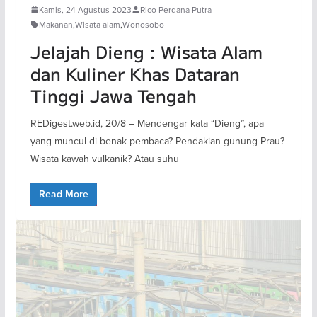
Kamis, 24 Agustus 2023
Rico Perdana Putra
Makanan
,
Wisata alam
,
Wonosobo
Jelajah Dieng : Wisata Alam
dan Kuliner Khas Dataran
Tinggi Jawa Tengah
REDigest.web.id, 20/8 – Mendengar kata “Dieng”, apa
yang muncul di benak pembaca? Pendakian gunung Prau?
Wisata kawah vulkanik? Atau suhu
Read More