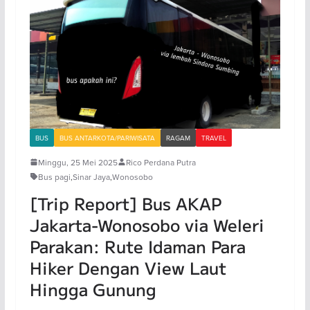
BUS
BUS ANTARKOTA/PARIWISATA
RAGAM
TRAVEL
Minggu, 25 Mei 2025
Rico Perdana Putra
Bus pagi
,
Sinar Jaya
,
Wonosobo
[Trip Report] Bus AKAP
Jakarta-Wonosobo via Weleri
Parakan: Rute Idaman Para
Hiker Dengan View Laut
Hingga Gunung