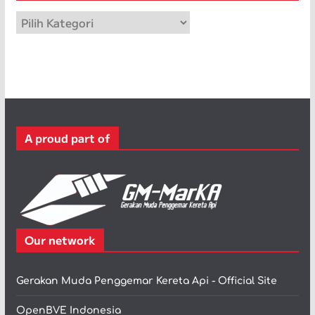
p
K
a
t
e
g
o
r
A proud part of
i
Our network
Gerakan Muda Penggemar Kereta Api - Official Site
OpenBVE Indonesia