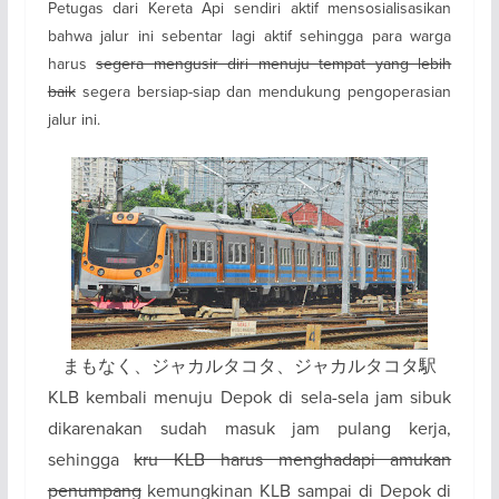
Petugas dari Kereta Api sendiri aktif mensosialisasikan
bahwa jalur ini sebentar lagi aktif sehingga para warga
harus
segera mengusir diri menuju tempat yang lebih
baik
segera bersiap-siap dan mendukung pengoperasian
jalur ini.
まもなく、ジャカルタコタ、ジャカルタコタ駅
KLB kembali menuju Depok di sela-sela jam sibuk
dikarenakan sudah masuk jam pulang kerja,
sehingga
kru KLB harus menghadapi amukan
penumpang
kemungkinan KLB sampai di Depok di