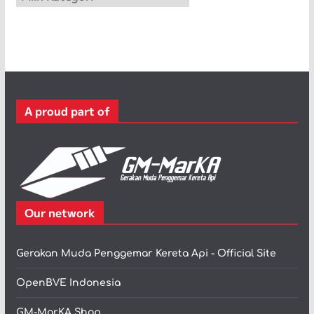
a
t
e
g
o
r
A proud part of
i
Our network
Gerakan Muda Penggemar Kereta Api - Official Site
OpenBVE Indonesia
GM-MarKA Shop