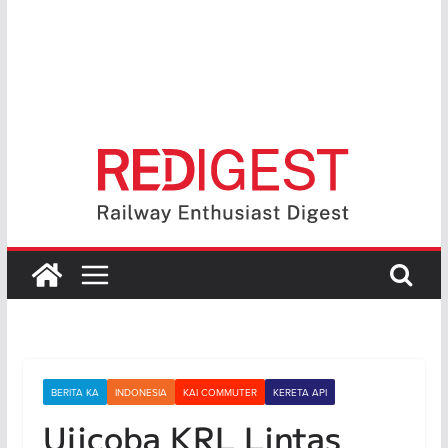
BERITA KA
INDONESIA
KAI COMMUTER
KERETA API
Ujicoba KRL Lintas