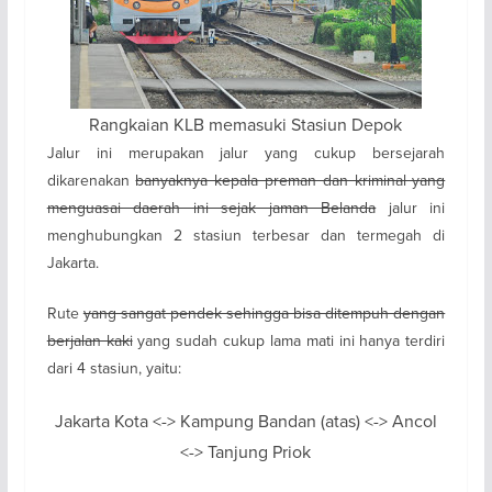
Rangkaian KLB memasuki Stasiun Depok
Jalur ini merupakan jalur yang cukup bersejarah
dikarenakan
banyaknya kepala preman dan kriminal yang
menguasai daerah ini sejak jaman Belanda
jalur ini
menghubungkan 2 stasiun terbesar dan termegah di
Jakarta.
Rute
yang sangat pendek sehingga bisa ditempuh dengan
berjalan kaki
yang sudah cukup lama mati ini hanya terdiri
dari 4 stasiun, yaitu:
Jakarta Kota <-> Kampung Bandan (atas) <-> Ancol
<-> Tanjung Priok