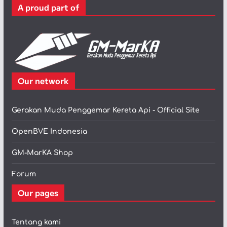
A proud part of
i
Our network
Gerakan Muda Penggemar Kereta Api - Official Site
OpenBVE Indonesia
GM-MarKA Shop
Forum
Our pages
Tentang kami