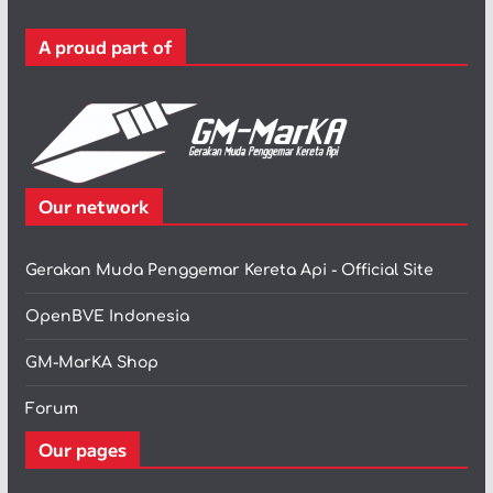
r
A proud part of
i
Our network
Gerakan Muda Penggemar Kereta Api - Official Site
OpenBVE Indonesia
GM-MarKA Shop
Forum
Our pages