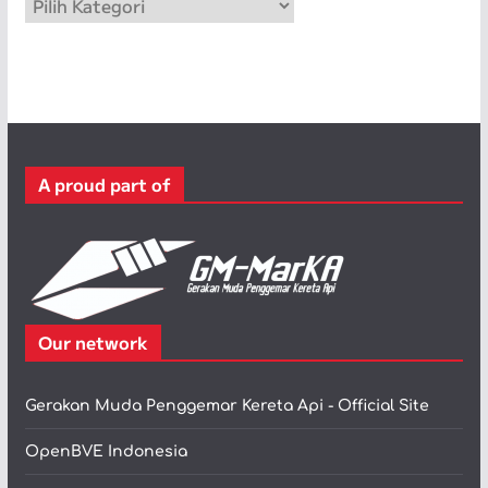
K
a
t
e
g
o
r
A proud part of
i
Our network
Gerakan Muda Penggemar Kereta Api - Official Site
OpenBVE Indonesia