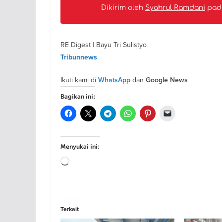
Dikirim oleh
Syahrul Ramdani
pa
RE Digest | Bayu Tri Sulistyo
Tribunnews
Ikuti kami di
dan
WhatsApp
Google News
Bagikan ini:
Menyukai ini:
Memuat...
Terkait