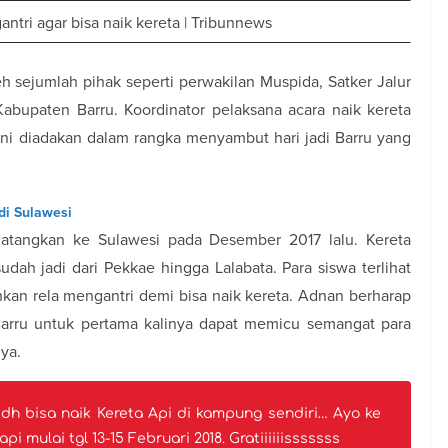
tri agar bisa naik kereta | Tribunnews
eh sejumlah pihak seperti perwakilan Muspida, Satker Jalur
abupaten Barru. Koordinator pelaksana acara naik kereta
ni diadakan dalam rangka menyambut hari jadi Barru yang
di Sulawesi
datangkan ke Sulawesi pada Desember 2017 lalu. Kereta
udah jadi dari Pekkae hingga Lalabata. Para siswa terlihat
hkan rela mengantri demi bisa naik kereta. Adnan berharap
 Barru untuk pertama kalinya dapat memicu semangat para
ya.
dh bisa naik Kereta Api di kampung sendiri… Ayo ke
 mulai tgl 13-15 Februari 2018. Gratiiiiiisssssss