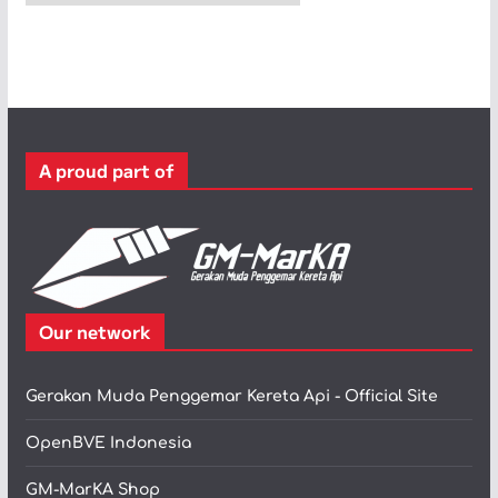
a
t
e
g
o
r
A proud part of
i
Our network
Gerakan Muda Penggemar Kereta Api - Official Site
OpenBVE Indonesia
GM-MarKA Shop