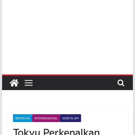
BERITA KA
INTERNASIONAL
KERETA API
Tokyu Perkenalkan