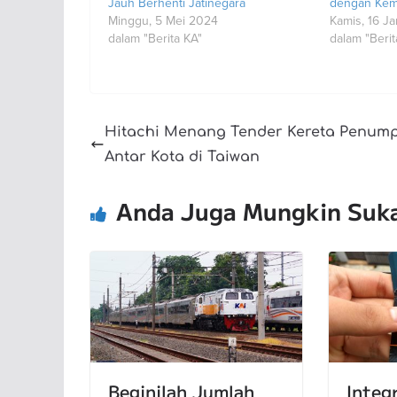
Jauh Berhenti Jatinegara
dengan Kemb
Minggu, 5 Mei 2024
Kamis, 16 J
dalam "Berita KA"
dalam "Berit
Hitachi Menang Tender Kereta Penum
Antar Kota di Taiwan
Anda Juga Mungkin Suk
Beginilah Jumlah
Integ