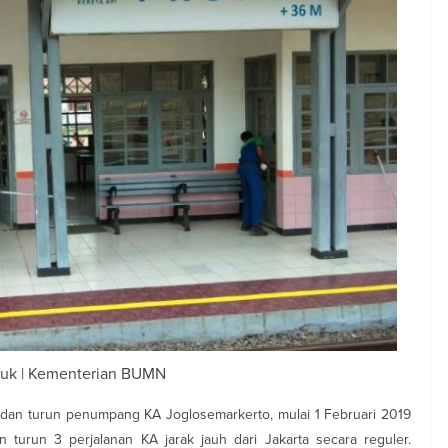
puk | Kementerian BUMN
ik dan turun penumpang KA Joglosemarkerto, mulai 1 Februari 2019
turun 3 perjalanan KA jarak jauh dari Jakarta secara reguler.