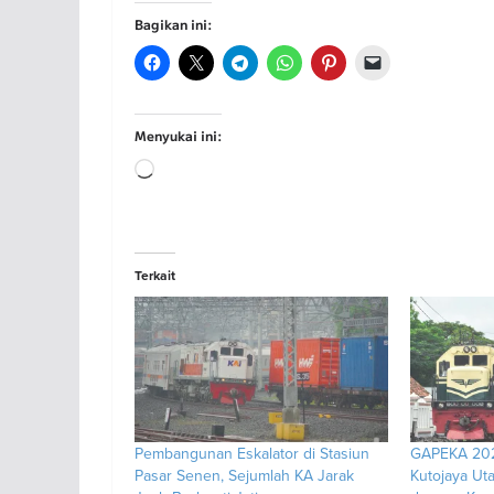
Bagikan ini:
Menyukai ini:
Memuat...
Terkait
Pembangunan Eskalator di Stasiun
GAPEKA 202
Pasar Senen, Sejumlah KA Jarak
Kutojaya Ut