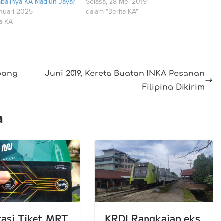
alinya KA Madiun Jaya?
Selasa, 28 Mei 2019
anuari 2025
dalam "Berita KA"
a KA"
pang
Juni 2019, Kereta Buatan INKA Pesanan
Filipina Dikirim
a
rasi Tiket MRT
KRDI Rangkaian eks