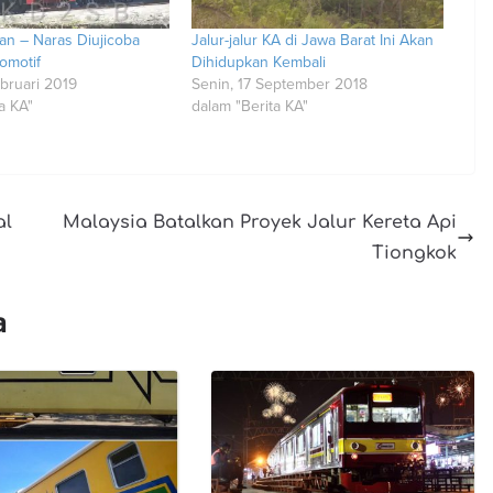
an – Naras Diujicoba
Jalur-jalur KA di Jawa Barat Ini Akan
omotif
Dihidupkan Kembali
bruari 2019
Senin, 17 September 2018
a KA"
dalam "Berita KA"
al
Malaysia Batalkan Proyek Jalur Kereta Api
Tiongkok
a