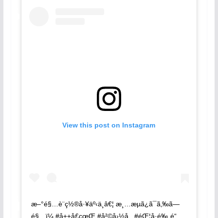
View this post on Instagram
æ–°é§…è¨­ç½®å·¥äº‹ä¸­â€¦ æ¸…æµã¿ã¯ã‚‰ã—
é§…ï¼ #å±±å£çœŒ #å²©å›½å¸‚ #éŒ¦å·é‰„é“