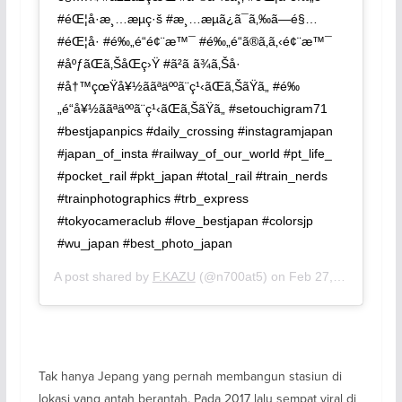
#éŒ¦å·æ¸…æµç·š #æ¸…æµã¿ã¯ã‚‰ã—é§…
#éŒ¦å· #é‰„é“é¢¨æ™¯ #é‰„é“ã®ã‚ã‚‹é¢¨æ™¯
#åºƒãŒã‚ŠåŒç›Ÿ #ã²ã ã¾ã‚Šå·
#å†™çœŸå¥½ããªäººã¨ç¹‹ãŒã‚ŠãŸã„ #é‰
„é“å¥½ããªäººã¨ç¹‹ãŒã‚ŠãŸã„ #setouchigram71
#bestjapanpics #daily_crossing #instagramjapan
#japan_of_insta #railway_of_our_world #pt_life_
#pocket_rail #pkt_japan #total_rail #train_nerds
#trainphotographics #trb_express
#tokyocameraclub #love_bestjapan #colorsjp
#wu_japan #best_photo_japan
A post shared by
F.KAZU
(@n700at5) on
Feb 27, 2018 at 4:13am PST
Tak hanya Jepang yang pernah membangun stasiun di
lokasi yang antah berantah. Pada 2017 lalu sempat viral di