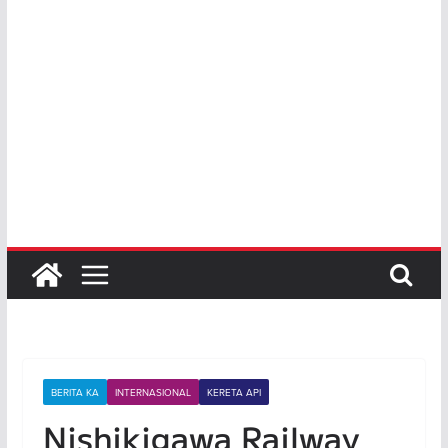
BERITA KA
INTERNASIONAL
KERETA API
Nishikigawa Railway