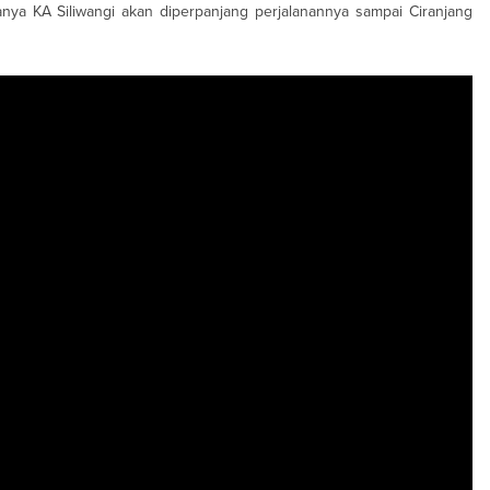
a KA Siliwangi akan diperpanjang perjalanannya sampai Ciranjang