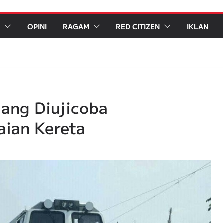
N
OPINI
RAGAM
RED CITIZEN
IKLAN
jang Diujicoba
ian Kereta