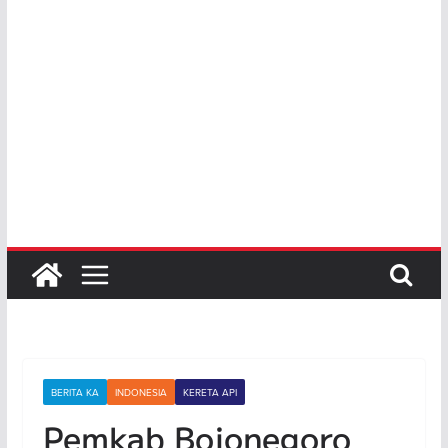
BERITA KA
INDONESIA
KERETA API
Pemkab Bojonegoro