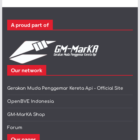
g
o
r
A proud part of
i
Our network
Gerakan Muda Penggemar Kereta Api - Official Site
OpenBVE Indonesia
GM-MarKA Shop
Forum
Our pages