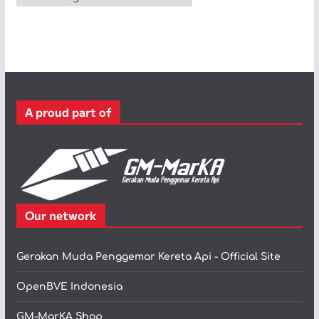
a
t
e
g
o
r
A proud part of
i
Our network
Gerakan Muda Penggemar Kereta Api - Official Site
OpenBVE Indonesia
GM-MarKA Shop