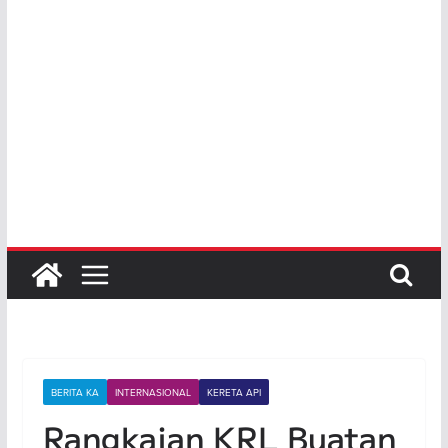
BERITA KA
INTERNASIONAL
KERETA API
Rangkaian KRL Buatan