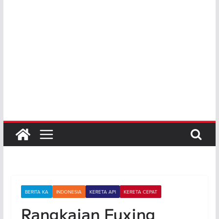
BERITA KA
INDONESIA
KERETA API
KERETA CEPAT
Rangkaian Fuxing