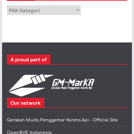
p
K
a
t
e
g
o
r
A proud part of
i
Our network
Gerakan Muda Penggemar Kereta Api - Official Site
OpenBVE Indonesia