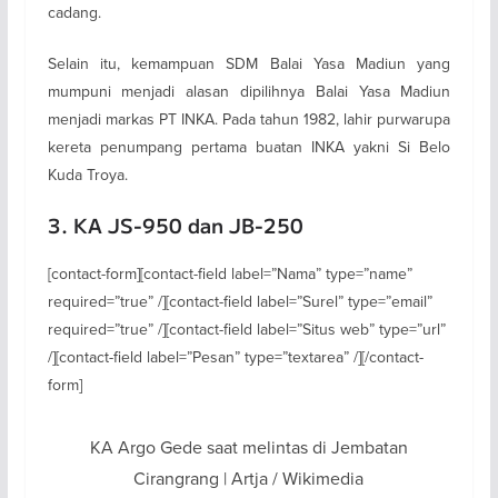
cadang.
Selain itu, kemampuan SDM Balai Yasa Madiun yang
mumpuni menjadi alasan dipilihnya Balai Yasa Madiun
menjadi markas PT INKA. Pada tahun 1982, lahir purwarupa
kereta penumpang pertama buatan INKA yakni Si Belo
Kuda Troya.
3. KA JS-950 dan JB-250
[contact-form][contact-field label=”Nama” type=”name”
required=”true” /][contact-field label=”Surel” type=”email”
required=”true” /][contact-field label=”Situs web” type=”url”
/][contact-field label=”Pesan” type=”textarea” /][/contact-
form]
KA Argo Gede saat melintas di Jembatan
Cirangrang | Artja / Wikimedia