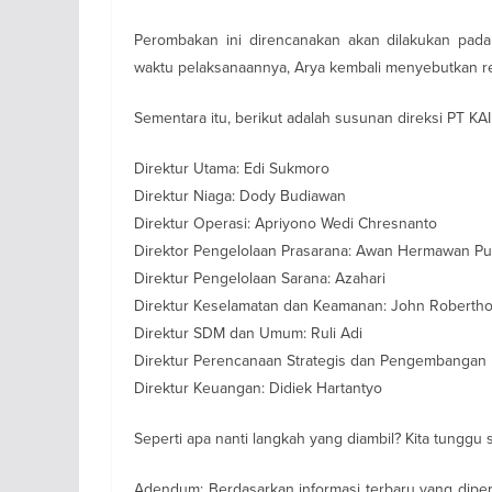
Perombakan ini direncanakan akan dilakukan pa
waktu pelaksanaannya, Arya kembali menyebutkan re
Sementara itu, berikut adalah susunan direksi PT KAI 
Direktur Utama: Edi Sukmoro
Direktur Niaga: Dody Budiawan
Direktur Operasi: Apriyono Wedi Chresnanto
Direktor Pengelolaan Prasarana: Awan Hermawan Pu
Direktur Pengelolaan Sarana: Azahari
Direktur Keselamatan dan Keamanan: John Roberth
Direktur SDM dan Umum: Ruli Adi
Direktur Perencanaan Strategis dan Pengembangan 
Direktur Keuangan: Didiek Hartantyo
Seperti apa nanti langkah yang diambil? Kita tunggu 
Adendum: Berdasarkan informasi terbaru yang diper