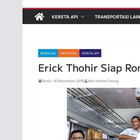
KERETA API
TRANSPORTASI LAI
BERITA KA
INDONESIA
KERETA API
Erick Thohir Siap Ro
Senin, 16 Desember 2019
Ikko Haidar Farozy