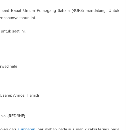
da saat Rapat Umum Pemegang Saham (RUPS) mendatang. Untuk
ncananya tahun ini.
untuk saat ini.
rwadinata
o
Usaha: Amrozi Hamidi
saja.
(RED/IHF)
oleh dari
Kumparan
, perubahan pada susunan direksi terjadi pada