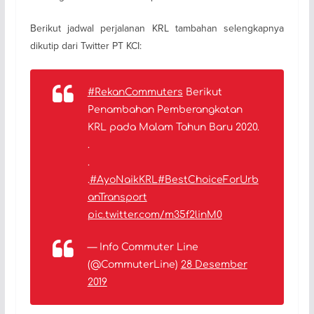
Berikut jadwal perjalanan KRL tambahan selengkapnya
dikutip dari Twitter PT KCI:
#RekanCommuters
Berikut
Penambahan Pemberangkatan
KRL pada Malam Tahun Baru 2020.
.
.
.
#AyoNaikKRL
#BestChoiceForUrb
anTransport
pic.twitter.com/m35f2linM0
— Info Commuter Line
(@CommuterLine)
28 Desember
2019