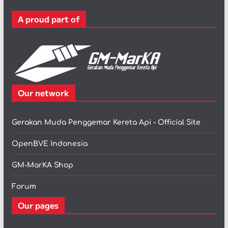
r
A proud part of
i
Our network
Gerakan Muda Penggemar Kereta Api - Official Site
OpenBVE Indonesia
GM-MarKA Shop
Forum
Our pages