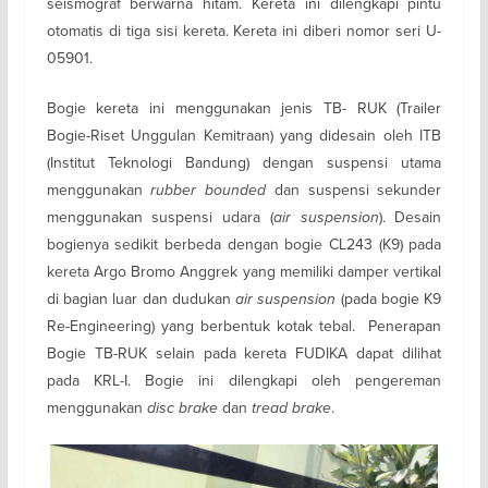
seismograf berwarna hitam. Kereta ini dilengkapi pintu
otomatis di tiga sisi kereta. Kereta ini diberi nomor seri U-
05901.
Bogie kereta ini menggunakan jenis TB- RUK (Trailer
Bogie-Riset Unggulan Kemitraan) yang didesain oleh ITB
(Institut Teknologi Bandung) dengan suspensi utama
menggunakan
rubber bounded
dan suspensi sekunder
menggunakan suspensi udara (
air suspension
). Desain
bogienya sedikit berbeda dengan bogie CL243 (K9) pada
kereta Argo Bromo Anggrek yang memiliki damper vertikal
di bagian luar dan dudukan
air suspension
(pada bogie K9
Re-Engineering) yang berbentuk kotak tebal. Penerapan
Bogie TB-RUK selain pada kereta FUDIKA dapat dilihat
pada KRL-I. Bogie ini dilengkapi oleh pengereman
menggunakan
disc brake
dan
tread brake
.