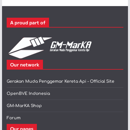
g
o
r
A proud part of
i
Our network
Gerakan Muda Penggemar Kereta Api - Official Site
OpenBVE Indonesia
GM-MarKA Shop
Forum
Our pages