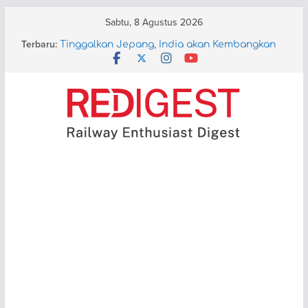
Skip
Sabtu, 8 Agustus 2026
to
Terbaru:
Tinggalkan Jepang, India akan Kembangkan
content
Sendiri Kereta Cepatnya
Aturan Tiket Infant Kereta Api Digugat ke MK
PT KAI Perkenalkan Kereta Ekonomi
Kerakyatan, Ternyata (Lumayan) Nyaman!
Layanan KA di Kumamoto Lumpuh Pasca
Gempa 7.1 Skala Richter
KAI akan Terapkan ATP Berbasis Satelit dan
Operasikan KRL Baterai di Bandung Raya