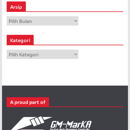
Arsip
A
r
s
Kategori
i
p
K
a
t
e
g
o
r
A proud part of
i