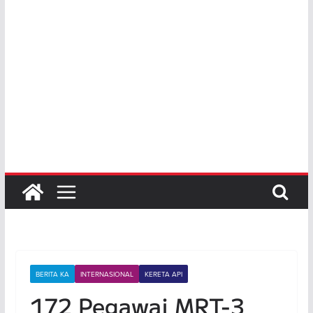
BERITA KA
INTERNASIONAL
KERETA API
172 Pegawai MRT-3