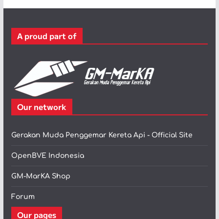
g
o
r
A proud part of
i
Our network
Gerakan Muda Penggemar Kereta Api - Official Site
OpenBVE Indonesia
GM-MarKA Shop
Forum
Our pages