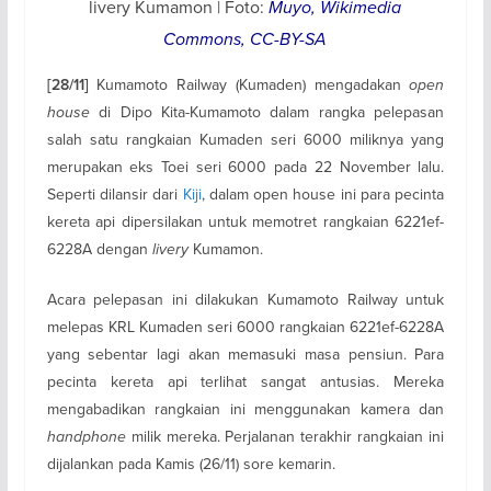
livery Kumamon | Foto:
Muyo, Wikimedia
Commons, CC-BY-SA
Kumamoto Railway (Kumaden) mengadakan
open
[28/11]
house
di Dipo Kita-Kumamoto dalam rangka pelepasan
salah satu rangkaian Kumaden seri 6000 miliknya yang
merupakan eks Toei seri 6000 pada 22 November lalu.
Seperti dilansir dari
Kiji
, dalam open house ini para pecinta
kereta api dipersilakan untuk memotret rangkaian 6221ef-
6228A dengan
livery
Kumamon.
Acara pelepasan ini dilakukan Kumamoto Railway untuk
melepas KRL Kumaden seri 6000 rangkaian 6221ef-6228A
yang sebentar lagi akan memasuki masa pensiun. Para
pecinta kereta api terlihat sangat antusias. Mereka
mengabadikan rangkaian ini menggunakan kamera dan
handphone
milik mereka. Perjalanan terakhir rangkaian ini
dijalankan pada Kamis (26/11) sore kemarin.