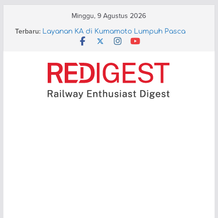
Skip
Minggu, 9 Agustus 2026
to
Terbaru:
Layanan KA di Kumamoto Lumpuh Pasca
content
Gempa 7.1 Skala Richter
GIIAS 2026: “Pesta Karoseri di Tenda Hajatan”
Gandeng BRIN, KAI Perkuat Riset ATP
Aturan Tiket Infant Kereta Api Digugat ke MK
PT KAI Perkenalkan Kereta Ekonomi
Kerakyatan, Ternyata (Lumayan) Nyaman!