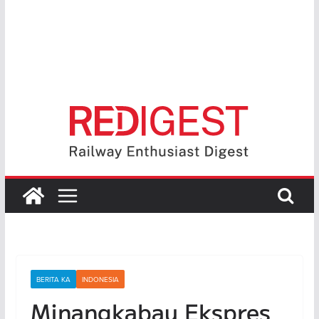
BERITA KA
INDONESIA
Minangkabau Ekspres