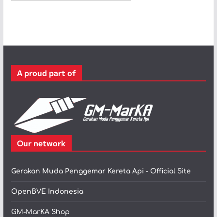
a
t
e
g
o
r
A proud part of
i
Our network
Gerakan Muda Penggemar Kereta Api - Official Site
OpenBVE Indonesia
GM-MarKA Shop