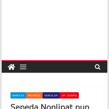
BERITA KA
INDONESIA
KERETA API
LRT JAKARTA
Sepeda Nonlipat pun