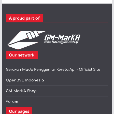
g
o
r
A proud part of
i
Our network
Gerakan Muda Penggemar Kereta Api - Official Site
OpenBVE Indonesia
GM-MarKA Shop
Forum
Our pages