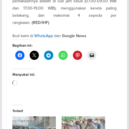
pemakaiannya adalah di luar jam sibuk (07.00-09.00 WIB
dan 17.00-19.00 WIB), menggunakan kereta paling
belakang, dan maksimal 4 sepeda per
rangkaian.
(RED/IHF)
Ikuti kami di
dan
WhatsApp
Google News
Bagikan ini:
Menyukai ini:
Memuat...
Terkait