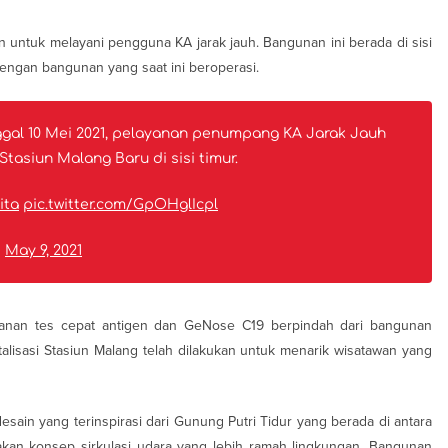
n untuk melayani pengguna KA jarak jauh. Bangunan ini berada di sisi
ngan bangunan yang saat ini beroperasi.
nggal 10 Mei 2021, pelayanan penumpang KA Jarak Jauh
Stasiun Malang Baru di sisi timur.
ita
pic.twitter.com/GpOHglIcpl
)
May 9, 2021
yanan tes cepat antigen dan GeNose C19 berpindah dari bangunan
alisasi Stasiun Malang telah dilakukan untuk menarik wisatawan yang
sain yang terinspirasi dari Gunung Putri Tidur yang berada di antara
akan konsep sirkulasi udara yang lebih ramah lingkungan. Bangunan