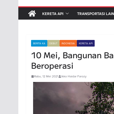
KERETA API
TRANSPORTASI LAI
BERITA KA
DEBUT
INDONESIA
KERETA API
10 Mei, Bangunan Ba
Beroperasi
Rabu, 12 Mei 2021
Ikko Haidar Farozy