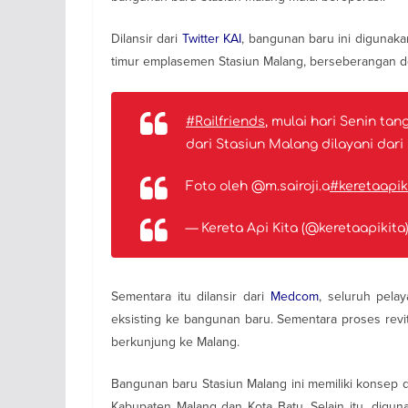
Dilansir dari
Twitter KAI
, bangunan baru ini digunaka
timur emplasemen Stasiun Malang, berseberangan de
#Railfriends
, mulai hari Senin ta
dari Stasiun Malang dilayani dari 
Foto oleh @m.sairoji.a
#keretaapik
— Kereta Api Kita (@keretaapikita
Sementara itu dilansir dari
Medcom
, seluruh pela
eksisting ke bangunan baru. Sementara proses revit
berkunjung ke Malang.
Bangunan baru Stasiun Malang ini memiliki konsep de
Kabupaten Malang dan Kota Batu. Selain itu, digun