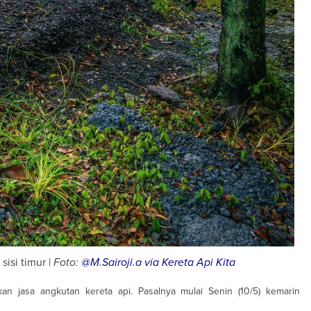
isi timur |
Foto:
@M.Sairoji.a via Kereta Api Kita
 jasa angkutan kereta api. Pasalnya mulai Senin (10/5) kemarin