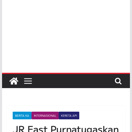
BERITA KA
INTERNASIONAL
KERETA API
JR East Purnatugaskan