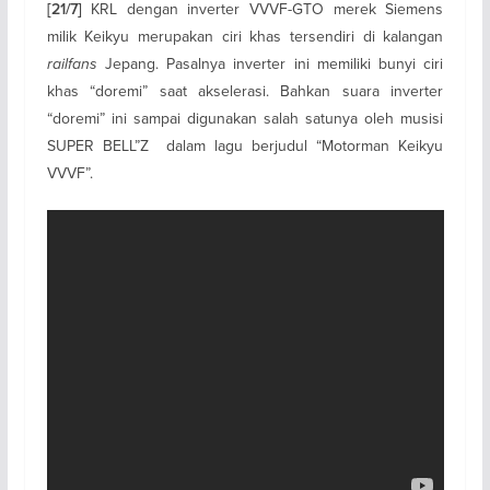
KRL dengan inverter VVVF-GTO merek Siemens
[21/7]
milik Keikyu merupakan ciri khas tersendiri di kalangan
railfans
Jepang. Pasalnya inverter ini memiliki bunyi ciri
khas “doremi” saat akselerasi. Bahkan suara inverter
“doremi” ini sampai digunakan salah satunya oleh musisi
SUPER BELL”Z dalam lagu berjudul “Motorman Keikyu
VVVF”.