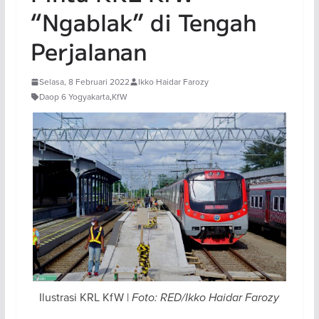
“Ngablak” di Tengah
Perjalanan
Selasa, 8 Februari 2022
Ikko Haidar Farozy
Daop 6 Yogyakarta
,
KfW
Ilustrasi KRL KfW |
Foto: RED/Ikko Haidar Farozy