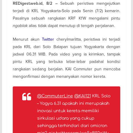
Sebuah peristiwa mengejutkan
REDigest.web.id, 8/2 –
terjadi di KRL Yogyakarta-Solo pada Senin (7/2) kemarin.
Pasalnya sebuah rangkaian KRF KfW mengalami pintu
ngablak
alias tidak dapat menutup di tengah perjalanan.
Menurut akun
Twitter
cherylmarlitta, peristiwa ini terjadi
pada KRL dari Solo Balapan tujuan Yogyakarta dengan
jadwal 06.31 WIB. Pada video yang ia kirimkan, tampak
pintu KRL yang terbuka lebar-lebar padahal kondisi
rangkaian sedang berjalan. KAI Commuter pun mencoba
mengonfirmasi dengan menanyakan nomor kereta.
@CommuterLine
@KAI121
KRL Solo
– Yogya 6.31 apakah ini merupakah
inovasi untuk kereta memiliki
sirkulasi udara yang cukup
sehingga terhindari dari omicron