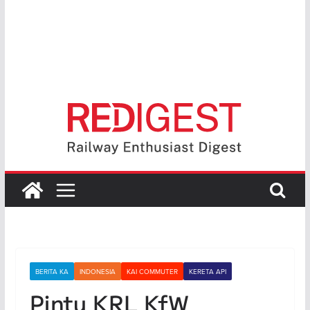
BERITA KA
INDONESIA
KAI COMMUTER
KERETA API
Pintu KRL KfW