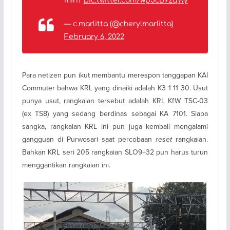
min?
pic.twitter.com/wp5cB92qWy
— c.marlitta (@cherylmarlitta)
February 6, 2022
Para netizen pun ikut membantu merespon tanggapan KAI
Commuter bahwa KRL yang dinaiki adalah K3 1 11 30. Usut
punya usut, rangkaian tersebut adalah KRL KfW TSC-03
(ex TS8) yang sedang berdinas sebagai KA 7101. Siapa
sangka, rangkaian KRL ini pun juga kembali mengalami
gangguan di Purwosari saat percobaan
reset
rangkaian.
Bahkan KRL seri 205 rangkaian SLO9+32 pun harus turun
menggantikan rangkaian ini.