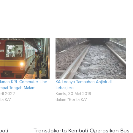
alanan KRL Commuter Line
KA Lodaya Tambahan Anjlok di
ampai Tengah Malam
Lebakjero
ril 2022
Kamis, 30 Mei 2019
ta KA"
dalam "Berita KA"
bali
TransJakarta Kembali Operasikan Bus