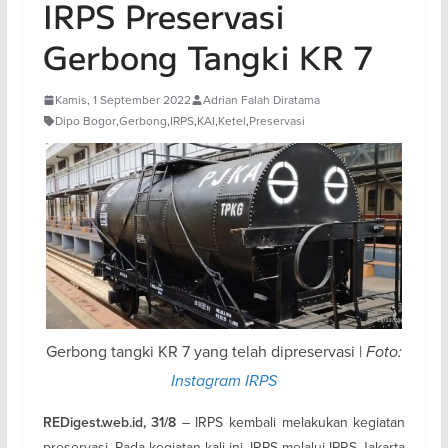
IRPS Preservasi
Gerbong Tangki KR 7
Kamis, 1 September 2022
Adrian Falah Diratama
Dipo Bogor
,
Gerbong
,
IRPS
,
KAI
,
Ketel
,
Preservasi
Gerbong tangki KR 7 yang telah dipreservasi |
Foto:
Instagram IRPS
– IRPS kembali melakukan kegiatan
REDigest.web.id, 31/8
preservasi. Pada kegiatan kali ini, IRPS melalui IPRS Jakarta