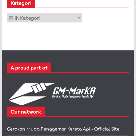
Kategori
i
p
K
a
t
e
g
o
r
A proud part of
i
Our network
Gerakan Muda Penggemar Kereta Api - Official Site