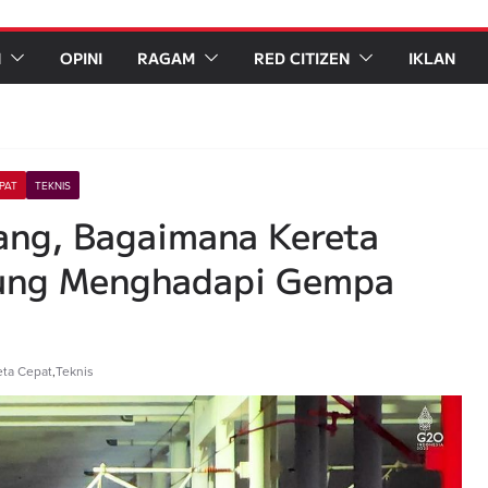
N
OPINI
RAGAM
RED CITIZEN
IKLAN
PAT
TEKNIS
ang, Bagaimana Kereta
ung Menghadapi Gempa
eta Cepat
,
Teknis