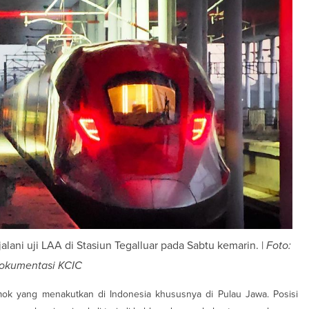
ani uji LAA di Stasiun Tegalluar pada Sabtu kemarin. |
Foto:
okumentasi KCIC
 yang menakutkan di Indonesia khususnya di Pulau Jawa. Posisi