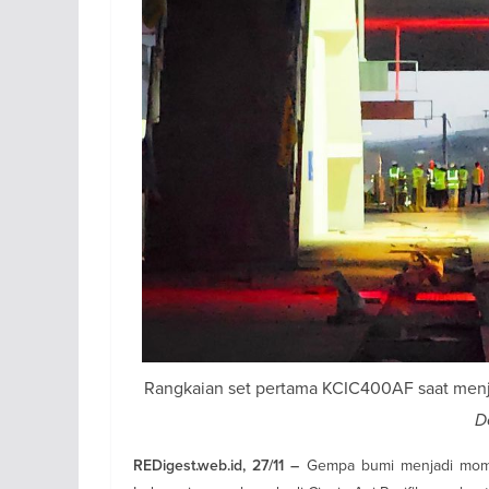
Rangkaian set pertama KCIC400AF saat menjal
D
Gempa bumi menjadi momok
REDigest.web.id, 27/11 –