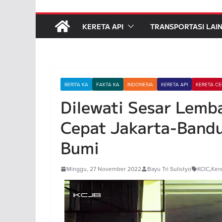
KERETA API
TRANSPORTASI LAI
BERITA KA
FAKTA KA
INDONESIA
KERETA API
KERETA CE
Dilewati Sesar Lemb
Cepat Jakarta-Band
Bumi
Minggu, 27 November 2022
Bayu Tri Sulistyo
KCIC
,
Ker