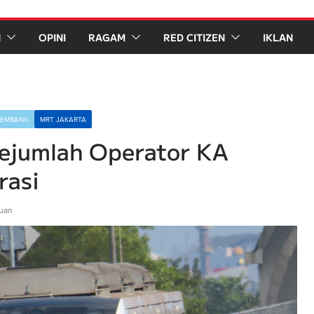
N
OPINI
RAGAM
RED CITIZEN
IKLAN
LEMBANG
MRT JAKARTA
ejumlah Operator KA
rasi
ruan