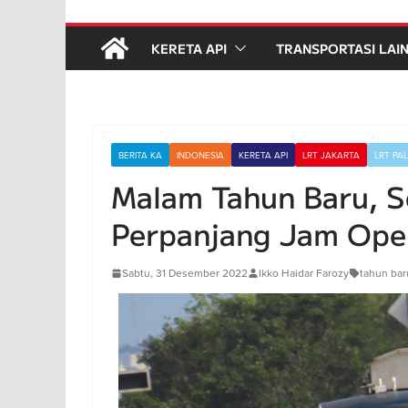
KERETA API
TRANSPORTASI LAI
BERITA KA
INDONESIA
KERETA API
LRT JAKARTA
LRT PA
Malam Tahun Baru, S
Perpanjang Jam Ope
Sabtu, 31 Desember 2022
Ikko Haidar Farozy
tahun ba