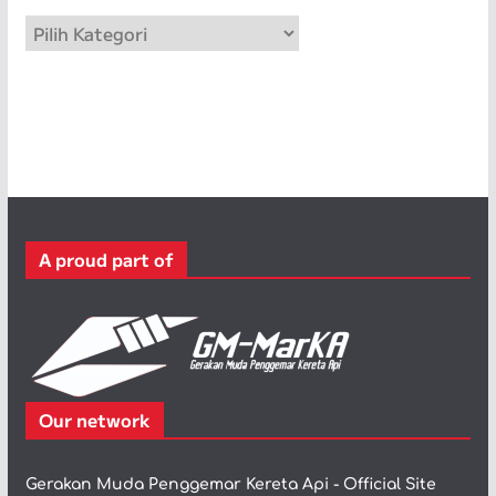
p
K
a
t
e
g
o
r
i
A proud part of
Our network
Gerakan Muda Penggemar Kereta Api - Official Site