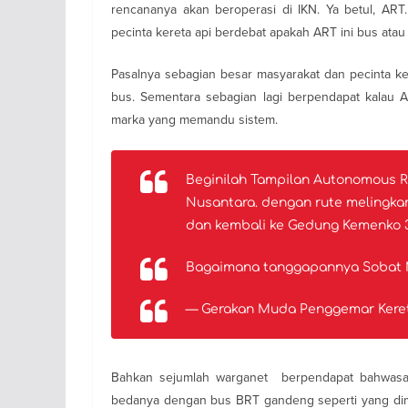
rencananya akan beroperasi di IKN. Ya betul, ART.
pecinta kereta api berdebat apakah ART ini bus atau 
Pasalnya sebagian besar masyarakat dan pecinta ke
bus. Sementara sebagian lagi berpendapat kalau AR
marka yang memandu sistem.
Beginilah Tampilan Autonomous Rai
Nusantara. dengan rute melingk
dan kembali ke Gedung Kemenko 3 
Bagaimana tanggapannya Sobat
— Gerakan Muda Penggemar Ker
Bahkan sejumlah warganet berpendapat bahwasan
bedanya dengan bus BRT gandeng seperti yang dimili