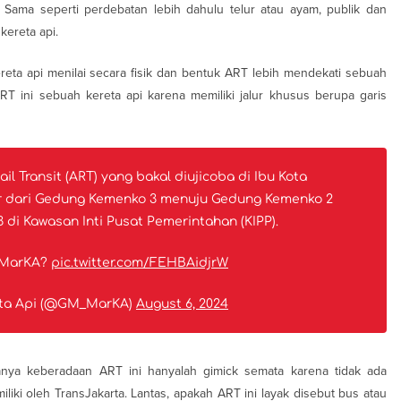
 Sama seperti perdebatan lebih dahulu telur atau ayam, publik dan
kereta api.
reta api menilai secara fisik dan bentuk ART lebih mendekati sebuah
T ini sebuah kereta api karena memiliki jalur khusus berupa garis
l Transit (ART) yang bakal diujicoba di Ibu Kota
ar dari Gedung Kemenko 3 menuju Gedung Kemenko 2
di Kawasan Inti Pusat Pemerintahan (KIPP).
 MarKA?
pic.twitter.com/FEHBAidjrW
eta Api (@GM_MarKA)
August 6, 2024
ya keberadaan ART ini hanyalah gimick semata karena tidak ada
ki oleh TransJakarta. Lantas, apakah ART ini layak disebut bus atau