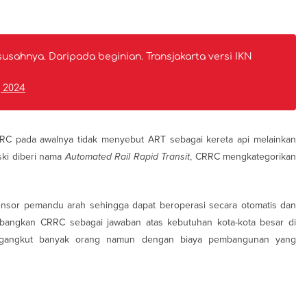
 susahnya. Daripada beginian. Transjakarta versi IKN
, 2024
RC pada awalnya tidak menyebut ART sebagai kereta api melainkan
ki diberi nama
Automated Rail Rapid Transit
, CRRC mengkategorikan
nsor pemandu arah sehingga dapat beroperasi secara otomatis dan
mbangkan CRRC sebagai jawaban atas kebutuhan kota-kota besar di
engangkut banyak orang namun dengan biaya pembangunan yang