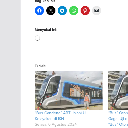
Bagikan ini:
Menyukai ini:
Memuat...
Terkait
“Bus Gandeng” ART Jalani Uji
“Bus” Oto
Kelayakan di IKN
Gagal Uji d
Selasa, 6 Agustus 2024
“Bus” Oto