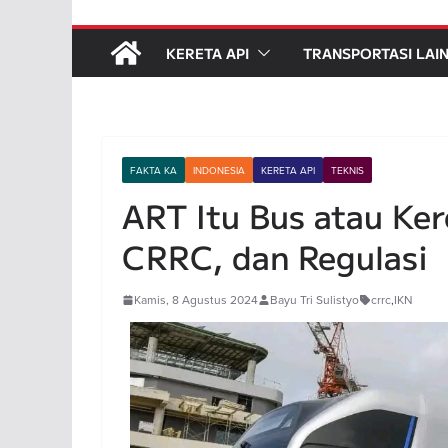
KERETA API
TRANSPORTASI LAI
FAKTA KA
INDONESIA
KERETA API
TEKNIS
ART Itu Bus atau Ke
CRRC, dan Regulasi
Kamis, 8 Agustus 2024
Bayu Tri Sulistyo
crrc
,
IKN