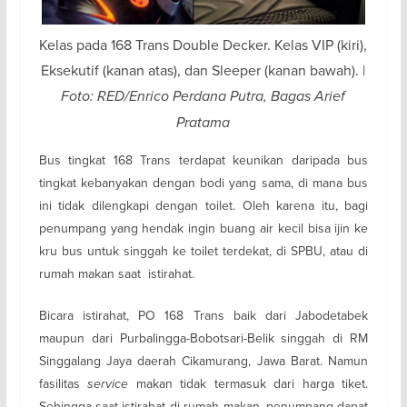
Kelas pada 168 Trans Double Decker. Kelas VIP (kiri),
Eksekutif (kanan atas), dan Sleeper (kanan bawah). |
Foto: RED/Enrico Perdana Putra, Bagas Arief
Pratama
Bus tingkat 168 Trans terdapat keunikan daripada bus
tingkat kebanyakan dengan bodi yang sama, di mana bus
ini tidak dilengkapi dengan toilet. Oleh karena itu, bagi
penumpang yang hendak ingin buang air kecil bisa ijin ke
kru bus untuk singgah ke toilet terdekat, di SPBU, atau di
rumah makan saat istirahat.
Bicara istirahat, PO 168 Trans baik dari Jabodetabek
maupun dari Purbalingga-Bobotsari-Belik singgah di RM
Singgalang Jaya daerah Cikamurang, Jawa Barat. Namun
fasilitas
service
makan tidak termasuk dari harga tiket.
Sehingga saat istirahat di rumah makan, penumpang dapat