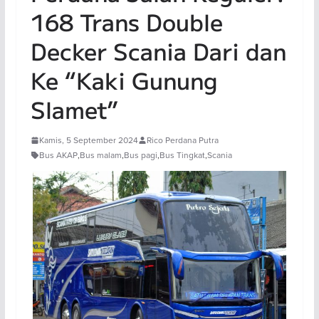
168 Trans Double
Decker Scania Dari dan
Ke “Kaki Gunung
Slamet”
Kamis, 5 September 2024
Rico Perdana Putra
Bus AKAP
,
Bus malam
,
Bus pagi
,
Bus Tingkat
,
Scania