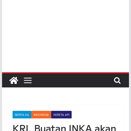
BERITA KA
INDONESIA
KERETA API
KRL Buatan INKA akan