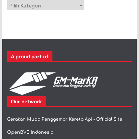
K
a
t
e
g
o
r
A proud part of
i
Our network
Gerakan Muda Penggemar Kereta Api - Official Site
OpenBVE Indonesia