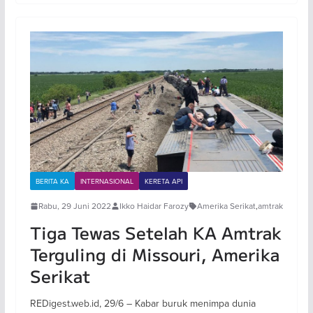
BERITA KA
INTERNASIONAL
KERETA API
Rabu, 29 Juni 2022
Ikko Haidar Farozy
Amerika Serikat
,
amtrak
Tiga Tewas Setelah KA Amtrak
Terguling di Missouri, Amerika
Serikat
REDigest.web.id, 29/6 – Kabar buruk menimpa dunia