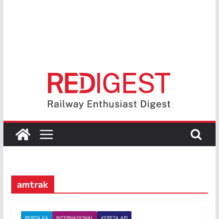
amtrak
BERITA KA
INTERNASIONAL
KERETA API