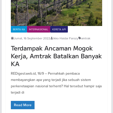
BERITA KA
INTERNASIONAL
KERETA API
Jumat, 16 September 2022
Ikko Haidar Farozy
amtrak
Terdampak Ancaman Mogok
Kerja, Amtrak Batalkan Banyak
KA
REDigest.web.id, 16/9 – Pernahkah pembaca
membayangkan apa yang terjadi jika sebuah sistem
perkeretaapian nasional terhenti? Hal tersebut hampir saja
terjadi di
Read More