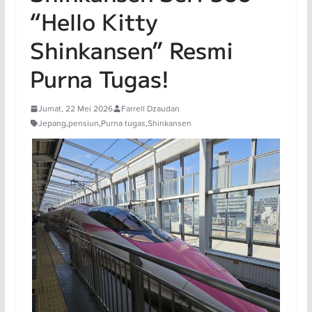
“Hello Kitty
Shinkansen” Resmi
Purna Tugas!
Jumat, 22 Mei 2026
Farrell Dzaudan
Jepang
,
pensiun
,
Purna tugas
,
Shinkansen