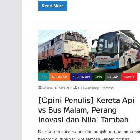
Read More
BUS
INDONESIA
KERETA API
OPINI
RAGAM
TRAVEL
Selasa, 17 Mei 2016
TB Gemilang Pratama
[Opini Penulis] Kereta Api
vs Bus Malam, Perang
Inovasi dan Nilai Tambah
Naik kereta api atau bus? Semenjak perubahan besar
besaran di tubuh PT.KAI semasa kepemimpinan