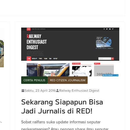
CERITA PENULIS
RED CITIZEN JOURNALISM
Sabtu, 23 April 2016
Railway Enthusiast Digest
Sekarang Siapapun Bisa
Jadi Jurnalis di RED!
-
Sobat railfans suka update informasi seputar
perkeretaapian? Atau pengen share ilmu seputar