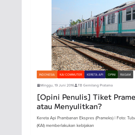
INDONESIA
KAI COMMUTER
KERETA API
OPINI
RAGAM
Minggu, 19 Juni 2016
TB Gemilang Pratama
[Opini Penulis] Tiket Pra
atau Menyulitkan?
Kereta Api Prambanan Ekspres (Prameks) | Foto: Tub
(KAI) memberlakukan kebijakan