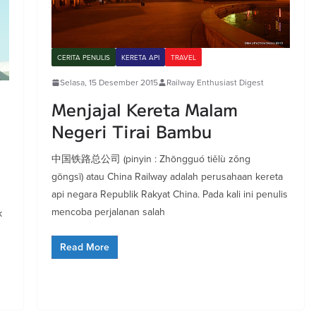
CERITA PENULIS
KERETA API
TRAVEL
Selasa, 15 Desember 2015
Railway Enthusiast Digest
Menjajal Kereta Malam
Negeri Tirai Bambu
中国铁路总公司 (pinyin : Zhōngguó tiělù zǒng
gōngsī) atau China Railway adalah perusahaan kereta
api negara Republik Rakyat China. Pada kali ini penulis
mencoba perjalanan salah
k
Read More