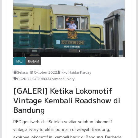
IMAJI
RAGAM
Selasa, 18 Oktober 2022
Ikko Haidar Farozy
CC20172
,
CC2018334
,
vintage livery
[GALERI] Ketika Lokomotif
Vintage Kembali Roadshow di
Bandung
REDigest.web.id – Setelah sekitar setahun lokomotif
vintage livery terakhir bermain di wilayah Bandung,
akhirnya lokomotif ini kembali hadir di Bandung. Berbeda