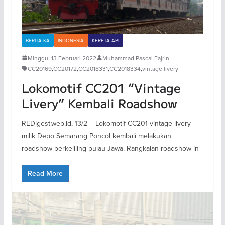
BERITA KA
INDONESIA
KERETA API
Minggu, 13 Februari 2022
Muhammad Pascal Fajrin
CC20169
,
CC20172
,
CC2018331
,
CC2018334
,
vintage livery
Lokomotif CC201 “Vintage
Livery” Kembali Roadshow
REDigest.web.id, 13/2 – Lokomotif CC201 vintage livery
milik Depo Semarang Poncol kembali melakukan
roadshow berkeliling pulau Jawa. Rangkaian roadshow in
Read More