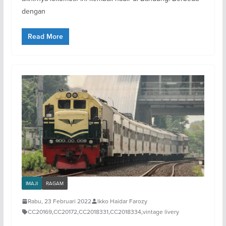
dengan
Read More
IMAJI
RAGAM
Rabu, 23 Februari 2022
Ikko Haidar Farozy
CC20169
,
CC20172
,
CC2018331
,
CC2018334
,
vintage livery