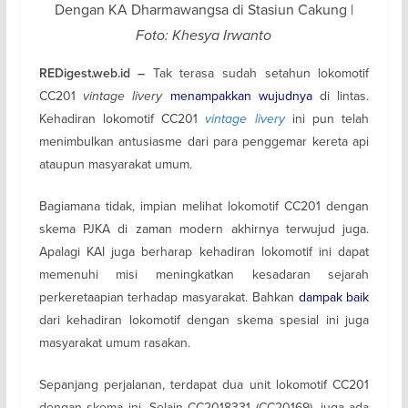
Dengan KA Dharmawangsa di Stasiun Cakung |
Foto: Khesya Irwanto
Tak terasa sudah setahun lokomotif
REDigest.web.id –
CC201
vintage
livery
menampakkan wujudnya
di lintas.
Kehadiran lokomotif CC201
vintage livery
ini pun telah
menimbulkan antusiasme dari para penggemar kereta api
ataupun masyarakat umum.
Bagiamana tidak, impian melihat lokomotif CC201 dengan
skema PJKA di zaman modern akhirnya terwujud juga.
Apalagi KAI juga berharap kehadiran lokomotif ini dapat
memenuhi misi meningkatkan kesadaran sejarah
perkeretaapian terhadap masyarakat. Bahkan
dampak baik
dari kehadiran lokomotif dengan skema spesial ini juga
masyarakat umum rasakan.
Sepanjang perjalanan, terdapat dua unit lokomotif CC201
dengan skema ini. Selain CC2018331 (CC20169), juga ada