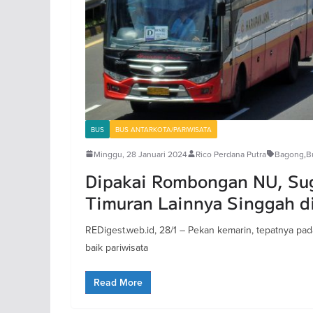
BUS
BUS ANTARKOTA/PARIWISATA
Minggu, 28 Januari 2024
Rico Perdana Putra
Bagong
,
B
Dipakai Rombongan NU, Su
Timuran Lainnya Singgah di
REDigest.web.id, 28/1 – Pekan kemarin, tepatnya pada 
baik pariwisata
Read More