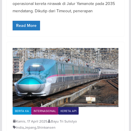
operasional kereta nirawak di Jalur Yamanote pada 2035
mendatang. Dikutip dari Timeout, penerapan
Read More
BERITA KA
INTERNASIONAL
KERETA API
Kamis, 17 April 2025
Bayu Tri Sulistyo
India
,
Jepang
,
Shinkansen