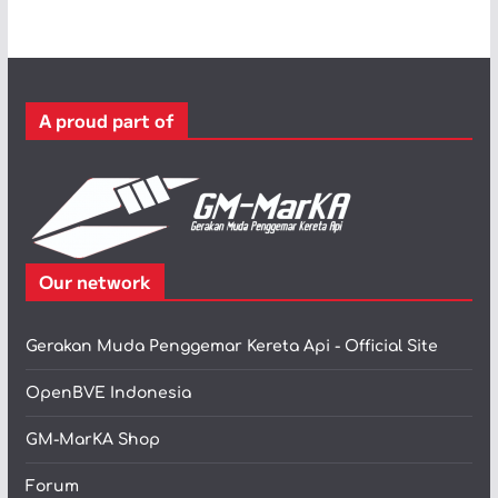
g
o
r
i
A proud part of
Our network
Gerakan Muda Penggemar Kereta Api - Official Site
OpenBVE Indonesia
GM-MarKA Shop
Forum