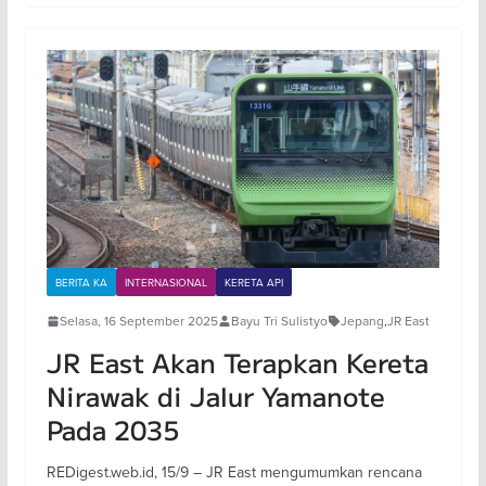
BERITA KA
INTERNASIONAL
KERETA API
Selasa, 16 September 2025
Bayu Tri Sulistyo
Jepang
,
JR East
JR East Akan Terapkan Kereta
Nirawak di Jalur Yamanote
Pada 2035
REDigest.web.id, 15/9 – JR East mengumumkan rencana