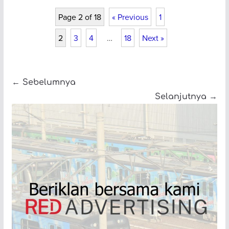
Page 2 of 18
« Previous
1
2
3
4
…
18
Next »
← Sebelumnya
Selanjutnya →