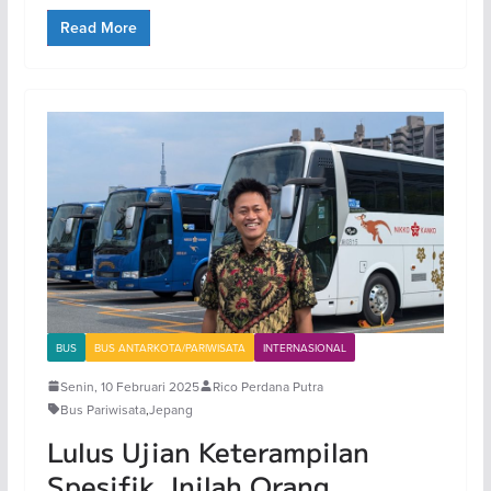
Read More
BUS
BUS ANTARKOTA/PARIWISATA
INTERNASIONAL
Senin, 10 Februari 2025
Rico Perdana Putra
Bus Pariwisata
,
Jepang
Lulus Ujian Keterampilan
Spesifik, Inilah Orang