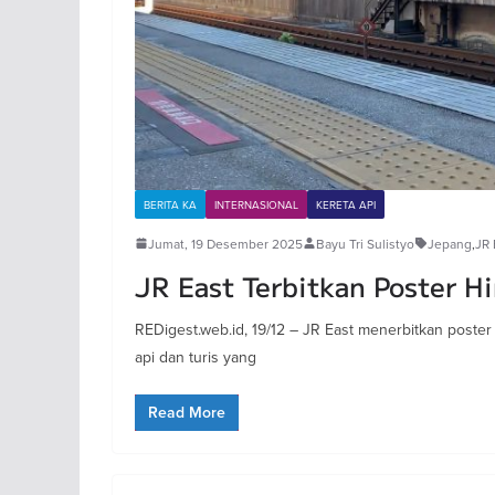
BERITA KA
INTERNASIONAL
KERETA API
Jumat, 19 Desember 2025
Bayu Tri Sulistyo
Jepang
,
JR 
JR East Terbitkan Poster H
REDigest.web.id, 19/12 – JR East menerbitkan poster 
api dan turis yang
Read More