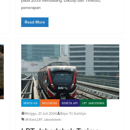
pada 2035 mendatang. Dikutip dari Timeout,
penerapan
Read More
BERITA KA
INDONESIA
KERETA API
LRT JABODEBEK
Minggu, 21 Juli 2024
Bayu Tri Sulistyo
JR East
,
LRT Jabodebek