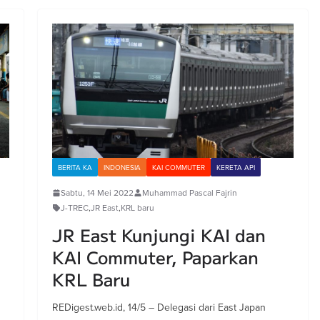
BERITA KA
INDONESIA
KAI COMMUTER
KERETA API
Sabtu, 14 Mei 2022
Muhammad Pascal Fajrin
J-TREC
,
JR East
,
KRL baru
JR East Kunjungi KAI dan
KAI Commuter, Paparkan
KRL Baru
REDigest.web.id, 14/5 – Delegasi dari East Japan