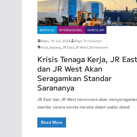
BERITA KA
INTERNASIONAL
KERETA API
Rabu, 10 Juli 2024
Bayu Tri Sulistyo
Asia
,
Jepang
,
JR East
,
JR West
,
Shinkansen
Krisis Tenaga Kerja, JR Eas
dan JR West Akan
Seragamkan Standar
Sarananya
JR East dan JR West berencana akan menyeragamk
standar sarana kereta mereka dalam waktu dekat
Read More