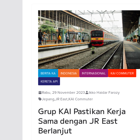
BERITA KA
INDONESIA
INTERNASIONAL
KAI COMMUTER
KERETA API
Rabu, 29 November 2023
Ikko Haidar Farozy
Jepang
,
JR East
,
KAI Commuter
Grup KAI Pastikan Kerja
Sama dengan JR East
Berlanjut