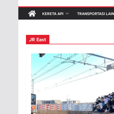
KERETA API
TRANSPORTASI LAI
JR East