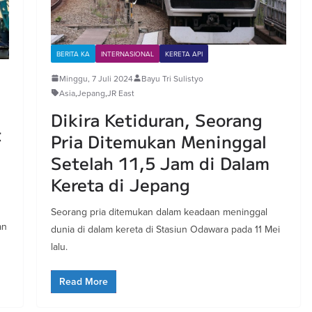
BERITA KA
INTERNASIONAL
KERETA API
Minggu, 7 Juli 2024
Bayu Tri Sulistyo
Asia
,
Jepang
,
JR East
Dikira Ketiduran, Seorang
t
Pria Ditemukan Meninggal
Setelah 11,5 Jam di Dalam
Kereta di Jepang
Seorang pria ditemukan dalam keadaan meninggal
an
dunia di dalam kereta di Stasiun Odawara pada 11 Mei
lalu.
Read More