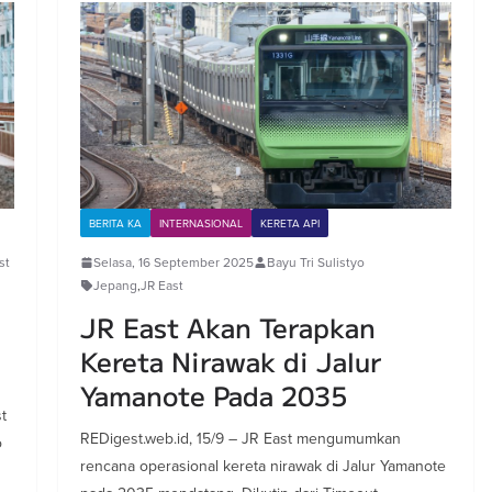
BERITA KA
INTERNASIONAL
KERETA API
st
Selasa, 16 September 2025
Bayu Tri Sulistyo
Jepang
,
JR East
JR East Akan Terapkan
Kereta Nirawak di Jalur
Yamanote Pada 2035
t
REDigest.web.id, 15/9 – JR East mengumumkan
o
rencana operasional kereta nirawak di Jalur Yamanote