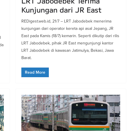
LRT Jabodebek Terima
Kunjungan dari JR East
REDigest.web.id, 21/7 – LRT Jabodebek menerima
kunjungan dari operator kereta api asal Jepang, JR
East pada Kamis (18/7) kemarin. Seperti dikutip dari rilis
l
LRT Jabodebek, pihak JR East mengunjungi kantor
da
LRT Jabodebek di kawasan Jatimulya, Bekasi, Jawa
Barat.
Read More