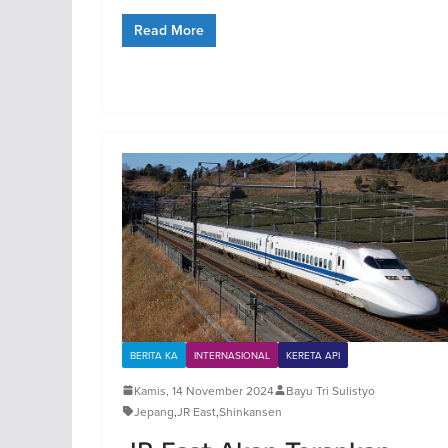
Read More
BERITA KA
INTERNASIONAL
KERETA API
Kamis, 14 November 2024
Bayu Tri Sulistyo
Jepang
,
JR East
,
Shinkansen