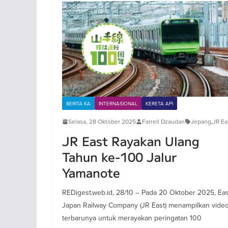
BERITA KA
INTERNASIONAL
KERETA API
Selasa, 28 Oktober 2025
Farrell Dzaudan
Jepang
,
JR Ea
JR East Rayakan Ulang
Tahun ke-100 Jalur
Yamanote
REDigest.web.id, 28/10 – Pada 20 Oktober 2025, Eas
Japan Railway Company (JR East) menampilkan vide
terbarunya untuk merayakan peringatan 100