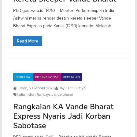
REDigest.web.id, 14/10 – Menteri Perkeretaapian India
Ashwini merilis render desain kereta sleeper Vande
Bharat Express pada Kamis (12/10) kemarin. Melansir
Read More
BERITA KA
INTERNASIONAL
KERETA API
Jumat, 6 Oktober 2023
Bayu Tri Sulistyo
India
,
Indian Railways
,
vande bharat
Rangkaian KA Vande Bharat
Express Nyaris Jadi Korban
Sabotase