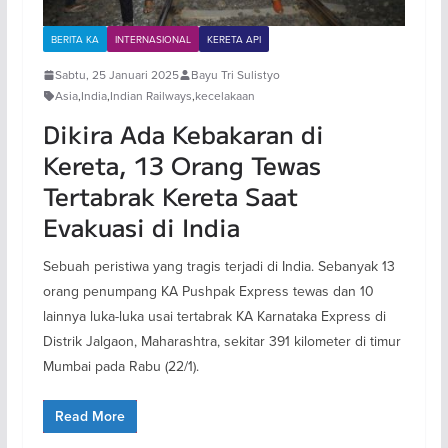
BERITA KA
INTERNASIONAL
KERETA API
Sabtu, 25 Januari 2025
Bayu Tri Sulistyo
Asia
,
India
,
Indian Railways
,
kecelakaan
Dikira Ada Kebakaran di
Kereta, 13 Orang Tewas
Tertabrak Kereta Saat
Evakuasi di India
Sebuah peristiwa yang tragis terjadi di India. Sebanyak 13
orang penumpang KA Pushpak Express tewas dan 10
lainnya luka-luka usai tertabrak KA Karnataka Express di
Distrik Jalgaon, Maharashtra, sekitar 391 kilometer di timur
Mumbai pada Rabu (22/1).
Read More