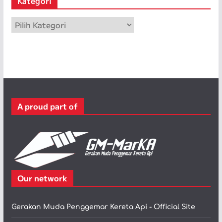
Kategori
i
p
K
a
t
e
g
o
r
A proud part of
i
Our network
Gerakan Muda Penggemar Kereta Api - Official Site