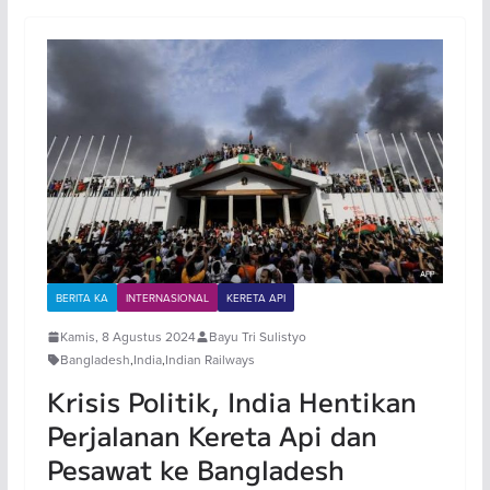
BERITA KA
INTERNASIONAL
KERETA API
Kamis, 8 Agustus 2024
Bayu Tri Sulistyo
Bangladesh
,
India
,
Indian Railways
Krisis Politik, India Hentikan
Perjalanan Kereta Api dan
Pesawat ke Bangladesh