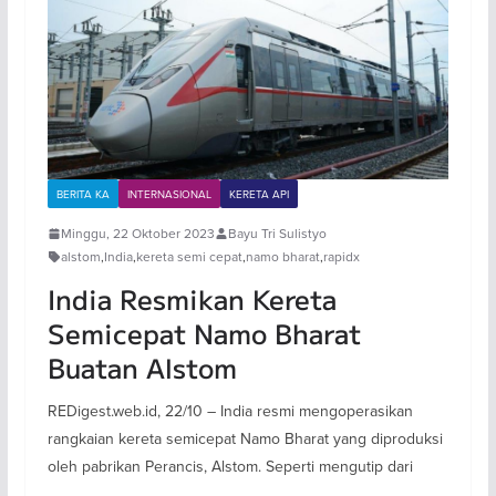
BERITA KA
INTERNASIONAL
KERETA API
Minggu, 22 Oktober 2023
Bayu Tri Sulistyo
alstom
,
India
,
kereta semi cepat
,
namo bharat
,
rapidx
India Resmikan Kereta
Semicepat Namo Bharat
Buatan Alstom
REDigest.web.id, 22/10 – India resmi mengoperasikan
rangkaian kereta semicepat Namo Bharat yang diproduksi
oleh pabrikan Perancis, Alstom. Seperti mengutip dari