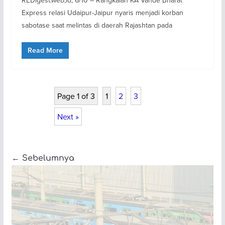
REDigest.web,id, 6/10 – Rangkaian KA Vande Bharat
Express relasi Udaipur-Jaipur nyaris menjadi korban
sabotase saat melintas di daerah Rajashtan pada
Read More
Page 1 of 3
1
2
3
Next »
← Sebelumnya