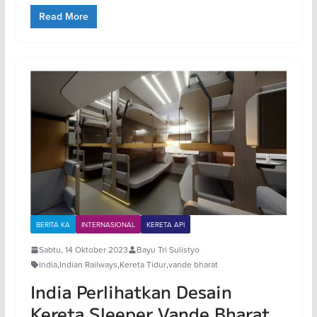
Read More
BERITA KA
INTERNASIONAL
KERETA API
Sabtu, 14 Oktober 2023
Bayu Tri Sulistyo
India
,
Indian Railways
,
Kereta Tidur
,
vande bharat
India Perlihatkan Desain
Kereta Sleeper Vande Bharat