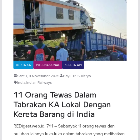
BERITA KA
INTERNASIONAL
KERETA API
Sabtu, 8 November 2025
Bayu Tri Sulistyo
India
,
Indian Railways
11 Orang Tewas Dalam
Tabrakan KA Lokal Dengan
Kereta Barang di India
REDigest.web.id, 7/11 – Sebanyak 11 orang tewas dan
puluhan lainnya luka-luka dalam tabrakan yang melibatkan