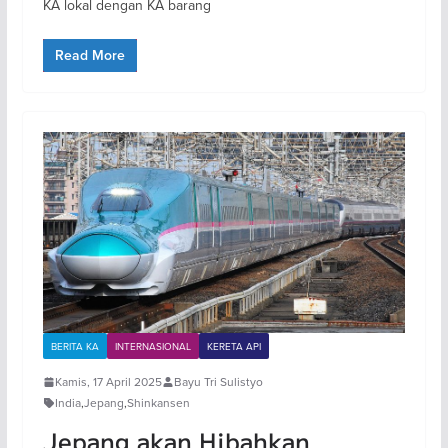
KA lokal dengan KA barang
Read More
BERITA KA
INTERNASIONAL
KERETA API
Kamis, 17 April 2025
Bayu Tri Sulistyo
India
,
Jepang
,
Shinkansen
Jepang akan Hibahkan