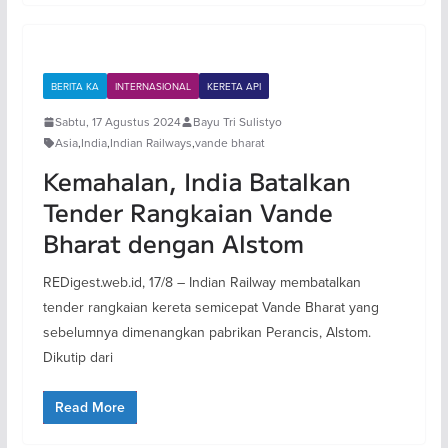
BERITA KA
INTERNASIONAL
KERETA API
Sabtu, 17 Agustus 2024
Bayu Tri Sulistyo
Asia
,
India
,
Indian Railways
,
vande bharat
Kemahalan, India Batalkan
Tender Rangkaian Vande
Bharat dengan Alstom
REDigest.web.id, 17/8 – Indian Railway membatalkan
tender rangkaian kereta semicepat Vande Bharat yang
sebelumnya dimenangkan pabrikan Perancis, Alstom.
Dikutip dari
Read More